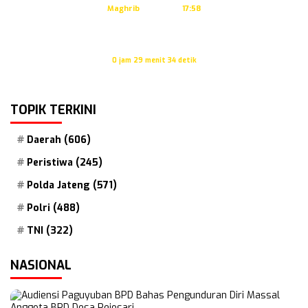
Maghrib
17:58
Isya
19:09
Waktu sholat berikutnya dalam:
0 jam 29 menit 33 detik
Sumber: Kemenag
TOPIK TERKINI
Daerah
(606)
Peristiwa
(245)
Polda Jateng
(571)
Polri
(488)
TNI
(322)
NASIONAL