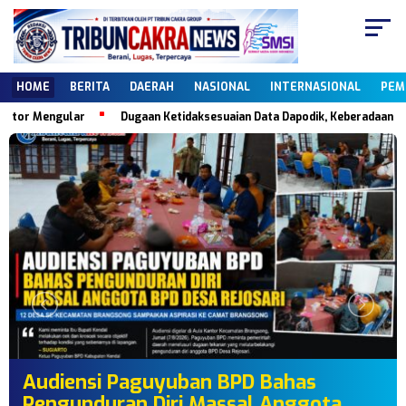
HOME
BERITA
DAERAH
NASIONAL
INTERNASIONAL
PEM
or Mengular
Dugaan Ketidaksesuaian Data Dapodik, Keberadaan PKBM 
Audiensi Paguyuban BPD Bahas
Pengunduran Diri Massal Anggota