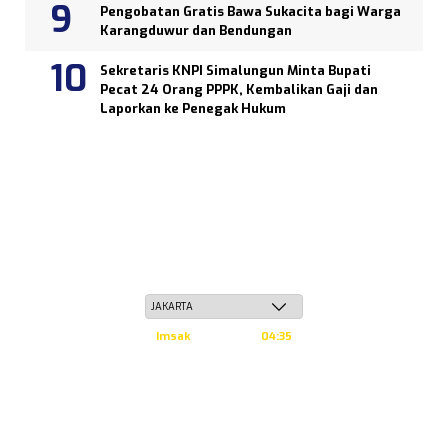
Pengobatan Gratis Bawa Sukacita bagi Warga
Karangduwur dan Bendungan
Sekretaris KNPI Simalungun Minta Bupati
Pecat 24 Orang PPPK, Kembalikan Gaji dan
Laporkan ke Penegak Hukum
Sabtu, 23 Safar 1448 H / 08 Agustus 2026
Imsak
04:35
Subuh
04:45
Dzuhur
12:02
Ashar
15:23