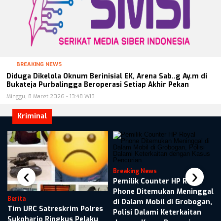
BREAKING NEWS
Diduga Dikelola Oknum Berinisial EK, Arena Sab..g Ay.m di
Bukateja Purbalingga Beroperasi Setiap Akhir Pekan
Minggu, 8 Maret 2026 - 13:48 WIB
Kriminal
i
‹
›
Breaking News
Pemilik Counter HP Royal
Phone Ditemukan Meninggal
Berita
di Dalam Mobil di Grobogan,
Tim URC Satreskrim Polres
Polisi Dalami Keterkaitan
Sukoharjo Ringkus Pelaku