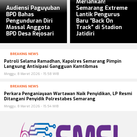
Meriahkan!
Audiensi Paguyuban
Semarang Extreme
BPD Bahas
Lantik Pengurus
Pengunduran Diri
Baru “Back On
Massal Anggota
Track” di Stadion
BPD Desa Rejosari
Jatidiri
BREAKING NEWS
Patroli Selama Ramadhan, Kapolres Semarang Pimpin
Langsung Antisipasi Gangguan Kamtibmas
Minggu, 8 Maret 2026 - 15:58 WIB
BREAKING NEWS
Perkara Penganiayaan Wartawan Naik Penyidikan, LP Resmi
Ditangani Penyidik Polrestabes Semarang
Minggu, 8 Maret 2026 - 15:54 WIB