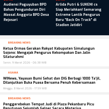
Audiensi Paguyuban BPD
Arlida Putri & SUKENI cs
Bahas Pengunduran Diri
Siap Meriahkan! Semarang
Massal Anggota BPD Desa
Extreme Lantik Pengurus
Rejosari
Baru “Back On Track” di
Stadion Jatidiri
BREAKING NEWS
Ketua Ormas Gerakan Rakyat Kabupaten Simalungun
Sojono: Mengajak Pengurus Kekompakan Dan Jalin
Silaturahmi
Senin, 9 Maret 2026 - 06:38 WIB
AGAMA
WINews, Yayasan Bumi Sehat dan DIG Berbagi 1000 Ta’jil,
Dilanjutkan Buka Puasa Bersama Penuh Kebersamaan
Minggu, 8 Maret 2026 - 17:59 WIB
BREAKING NEWS
Penggerebekan Tempat Judi di Plaza Pekanbaru Picu
Penutupan Sejumlah Gelper Secara Misterius