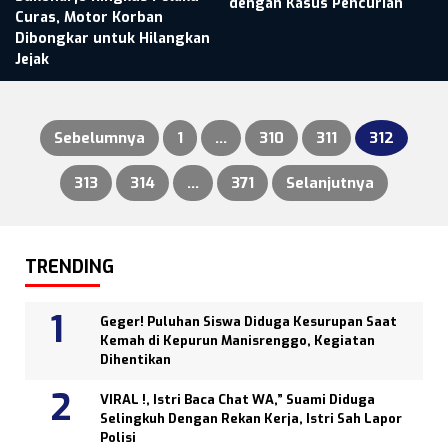
dengan Kasus Pencurian
Curas, Motor Korban
Dibongkar untuk Hilangkan
Jejak
Sebelumnya
1
…
310
311
312
Paginasi
313
314
…
371
Selanjutnya
pos
TRENDING
Geger! Puluhan Siswa Diduga Kesurupan Saat
Kemah di Kepurun Manisrenggo, Kegiatan
Dihentikan
VIRAL !, Istri Baca Chat WA,” Suami Diduga
Selingkuh Dengan Rekan Kerja, Istri Sah Lapor
Polisi