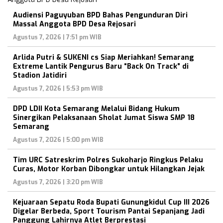
Audiensi Paguyuban BPD Bahas Pengunduran Diri
Massal Anggota BPD Desa Rejosari
Agustus 7, 2026 | 7:51 pm WIB
Arlida Putri & SUKENI cs Siap Meriahkan! Semarang
Extreme Lantik Pengurus Baru “Back On Track” di
Stadion Jatidiri
Agustus 7, 2026 | 5:53 pm WIB
DPD LDII Kota Semarang Melalui Bidang Hukum
Sinergikan Pelaksanaan Sholat Jumat Siswa SMP 18
Semarang
Agustus 7, 2026 | 5:00 pm WIB
Tim URC Satreskrim Polres Sukoharjo Ringkus Pelaku
Curas, Motor Korban Dibongkar untuk Hilangkan Jejak
Agustus 7, 2026 | 3:20 pm WIB
Kejuaraan Sepatu Roda Bupati Gunungkidul Cup III 2026
Digelar Berbeda, Sport Tourism Pantai Sepanjang Jadi
Panggung Lahirnya Atlet Berprestasi