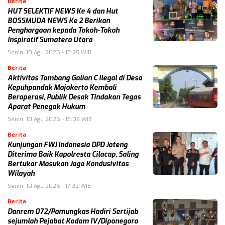
Berita
HUT SELEKTIF NEWS Ke 4 dan Hut
BOSSMUDA NEWS Ke 2 Berikan
Penghargaan kepada Tokoh-Tokoh
Inspiratif Sumatera Utara
Senin, 10 Agu 2026 - 18:25 WIB
Berita
Aktivitas Tambang Galian C Ilegal di Desa
Kepuhpandak Mojokerto Kembali
Beroperasi, Publik Desak Tindakan Tegas
Aparat Penegak Hukum
Senin, 10 Agu 2026 - 18:09 WIB
Berita
Kunjungan FWJ Indonesia DPD Jateng
Diterima Baik Kapolresta Cilacap, Saling
Bertukar Masukan Jaga Kondusivitas
Wilayah
Senin, 10 Agu 2026 - 17:32 WIB
Berita
Danrem 072/Pamungkas Hadiri Sertijab
sejumlah Pejabat Kodam IV/Diponegoro