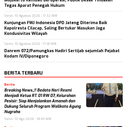
Mojokerto Kembali Beroperasi, Publik Desak Tindakan
Tegas Aparat Penegak Hukum
Senin, 10 Agustus 2026 - 17:32 WIB
Kunjungan FWJ Indonesia DPD Jateng Diterima Baik
Kapolresta Cilacap, Saling Bertukar Masukan Jaga
Kondusivitas Wilayah
Senin, 10 Agustus 2026 - 17:18 WIB
Danrem 072/Pamungkas Hadiri Sertijab sejumlah Pejabat
Kodam IV/Diponegoro
BERITA TERBARU
Berita
Breaking News,,!! Bedata Neri Resmi
Menjadi Ketua RT. 01 RW 07, Kelurahan
Pesisir: Siap Menjalankan Amanah dan
Dukung Seluruh Program Walikota Agung
Nugroho
Senin, 10 Agu 2026 - 18:49 WIB